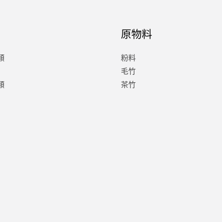
原物料
類
粉料
毛竹
類
茶竹