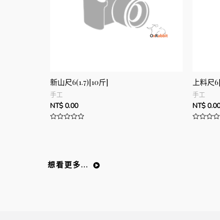
新山尺6(1.7)[10斤]
上料尺6[
手工
手工
NT$
0.00
NT$
0.0
評
評
分
分
0
0
滿
滿
分
分
5
5
想看更多...