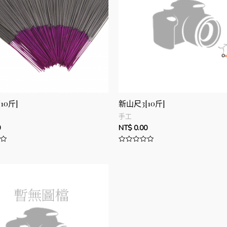
10斤]
新山尺3[10斤]
手工
0
NT$
0.00
評
分
0
滿
分
5