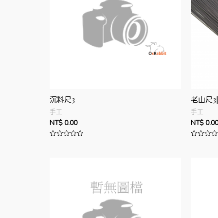
沉料尺3
老山尺3[
手工
手工
NT$
0.00
NT$
0.0
評
評
分
分
0
0
滿
滿
分
分
5
5