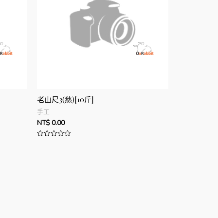
老山尺3(慈)[10斤]
手工
NT$
0.00
評
分
0
滿
分
5