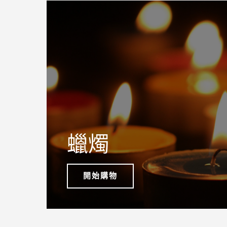
蠟燭
開始購物