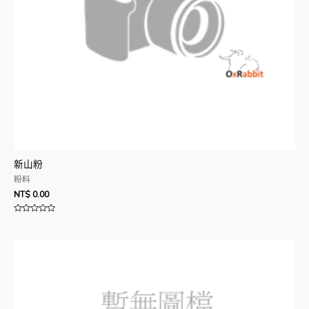
新山粉
粉料
NT$
0.00
評
分
0
滿
分
5