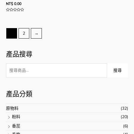
NT$
0.00
評
分
0
滿
分
5
1
2
→
產品搜尋
搜
搜尋
尋
:
產品分類
原物料
(32)
粉料
(20)
香蕊
(6)