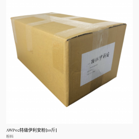
分
5
AWP02特級伊利安粉[10斤]
粉料