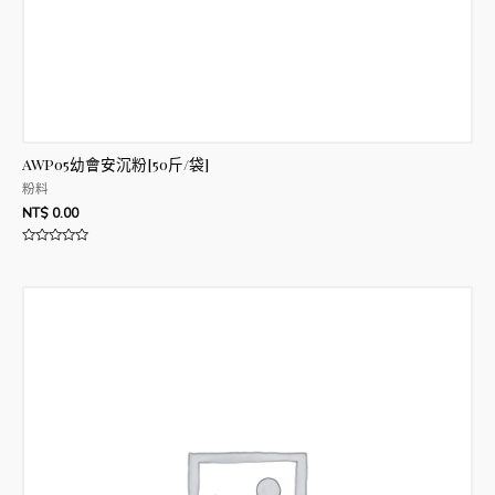
AWP05幼會安沉粉[50斤/袋]
粉料
NT$
0.00
評
分
0
滿
分
5