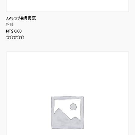
AWP03特級板沉
粉料
NT$
0.00
評
分
0
滿
分
5