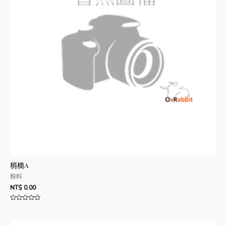
梢楠A
粉料
NT$
0.00
評
分
0
滿