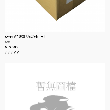
SWP10特級雪梨頭粉[10斤]
粉料
NT$
0.00
評
分
0
滿
分
5