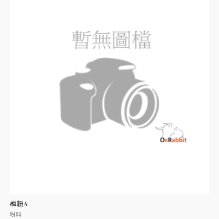
分
5
檀粉A
粉料