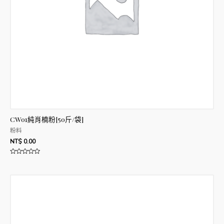
CW01純肖楠粉[50斤/袋]
粉料
NT$
0.00
評
分
0
滿
分
5