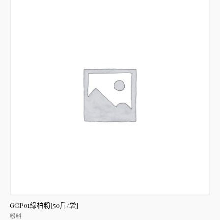
分
5
GCP01綠柏粉[50斤/袋]
粉料