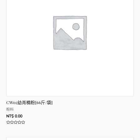
CW02幼肖楠粉[66斤/袋]
粉料
NT$
0.00
評
分
0
滿