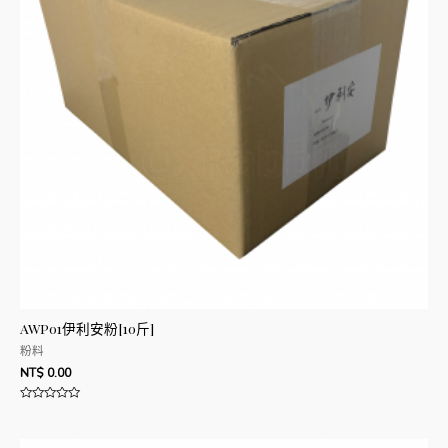
AWP01伊利安粉[10斤]
粉料
NT$
0.00
評
分
0
滿