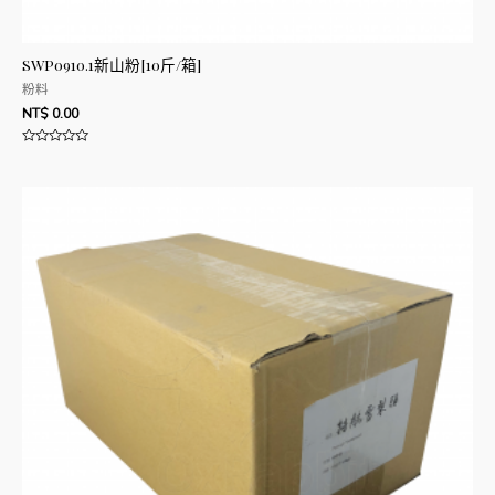
SWP0910.1新山粉[10斤/箱]
粉料
NT$
0.00
評
分
0
滿
分
5