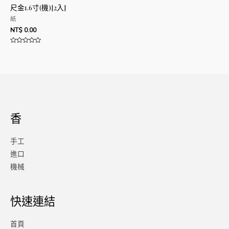
尺金1.6寸(機)[2入]
紙
NT$
0.00
評
分
0
滿
分
5
香
手工
進口
機械
快速連結
首頁