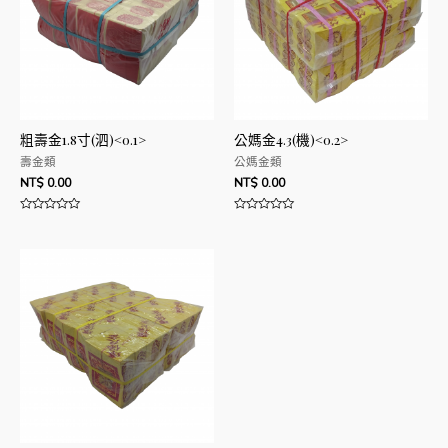
粗壽金1.8寸(泗)<0.1>
公媽金4.3(機)<0.2>
壽金類
公媽金類
NT$
0.00
NT$
0.00
評
評
分
分
0
0
滿
滿
分
分
5
5