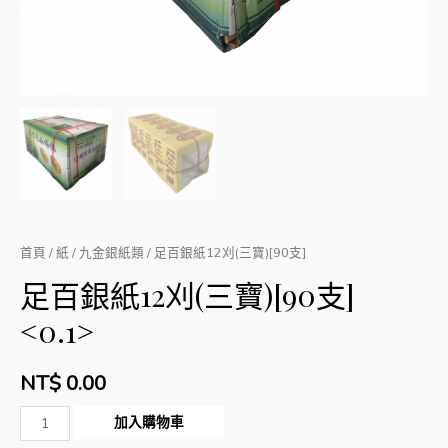
首頁
/
紙
/
九金銀紙類
/ 足百銀紙12刈(三寶)[90支]
足百銀紙12刈(三寶)[90支]
<0.1>
NT$
0.00
數
加入購物車
量