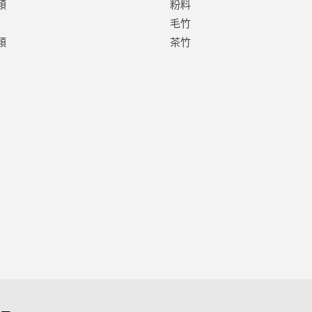
類
粉料
毛竹
類
茶竹