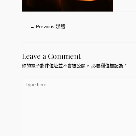
文
←
Previous 媒體
章
Leave a Comment
導
你的電子郵件位址並不會被公開。
必要欄位標記為
*
覽
Type
here..