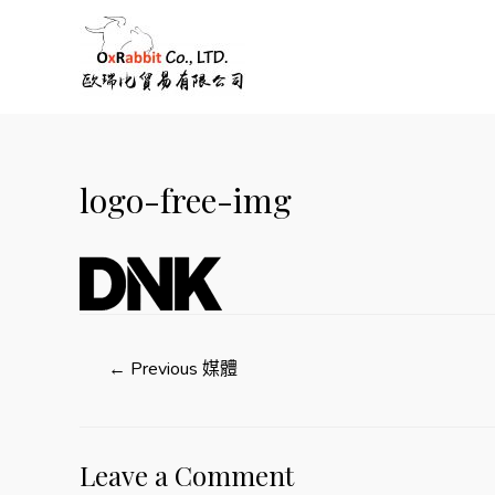
logo-free-img
文
←
Previous 媒體
章
Leave a Comment