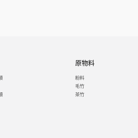
原物料
類
粉料
毛竹
類
茶竹