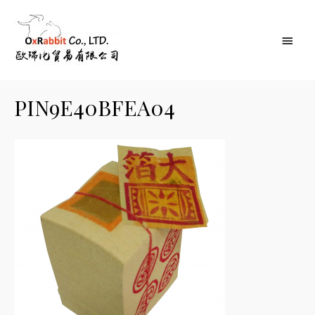
Main
Menu
PIN9E40BFEA04