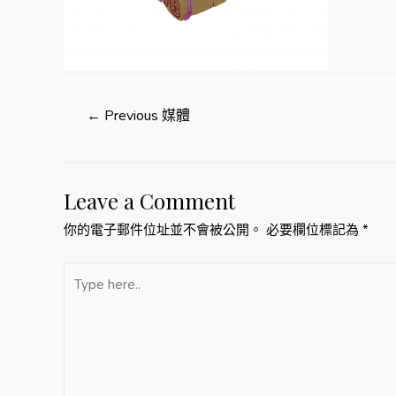
文
←
Previous 媒體
章
Leave a Comment
導
你的電子郵件位址並不會被公開。
必要欄位標記為
*
覽
Type
here..