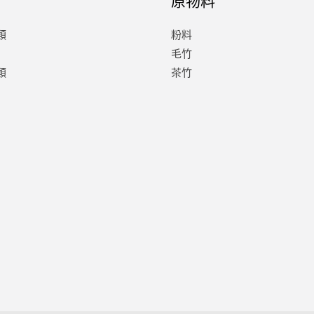
類
粉料
毛竹
類
茶竹